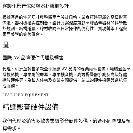
客製化影音傢俬與器材機櫃設計
根據客戶的空間尺寸與整體室內設計風格，量身打造專屬的高級影音
傢俬、器材機櫃與控制台。設計方案深度兼顧高發熱量器材的科學散
熱規劃、結構避震、線材收納與日常操作的便利性，實現聲學工程與
家居美學的完美融合。
國際 AV 品牌硬件代理及轉售
代理、引進並轉售多款全球頂級 AV 品牌的專業硬件設備，範疇涵蓋高
階投影機、專業劇院屏幕、專業擴音機、高端揚聲器系統及高級媒體
播放硬件等，為私人住宅及商業空間提供一站式的硬件採購與系統集
成服務。
FEATURED EQUIPMENT
精選
影音硬件設備
我們代理及銷售多款專業級影音硬件設備，適合不同空間及預
算需求。