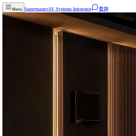
Supermaster
AV Systems Integrator
查詢
Menu