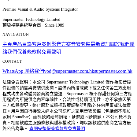
Premier Visual & Audio Systems Integrator
Supermaster Technology Limited
頂級視聽系統整合商 · Since 1989
NAVIGATION
主頁
產品目錄
客戶案例
影音方案
音響套裝
最新資訊
關於我們
聯
絡我們
保養條款與免責聲明
CONTACT
WhatsApp 聯絡我們
vod@supermaster.com.hk
supermaster.com.hk
法律免責聲明：本公司 Supermaster Technology Limited 僅作為影音硬
件設備的銷售與安裝供應商。設備內所搭載或下載之任何第三方應用
程式均由各軟體開發商獨立營運。Supermaster 概不保證任何第三方應
用程式內所提供之內容準確性、合法性或持續可用性，亦不承擔因第
三方軟體變更、終止服務或版權政策調整所引致的任何民事或法律責
任。用戶因自行接駁未經本公司認可之家用音響設備（包括但不限於
家用 Soundbar）而導致的硬體損壞、延遲或同步問題，本公司概不負
責。相關軟體之服務條款與隱私權政策，均以該軟體供應商之官方最
終公告為準。
查閱完整保養條款與免責聲明