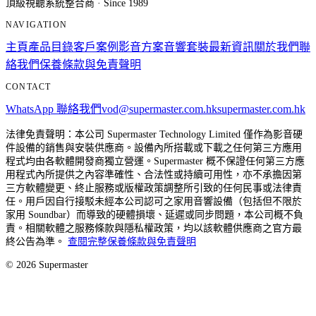
頂級視聽系統整合商 · Since 1989
NAVIGATION
主頁
產品目錄
客戶案例
影音方案
音響套裝
最新資訊
關於我們
聯
絡我們
保養條款與免責聲明
CONTACT
WhatsApp 聯絡我們
vod@supermaster.com.hk
supermaster.com.hk
法律免責聲明：本公司 Supermaster Technology Limited 僅作為影音硬
件設備的銷售與安裝供應商。設備內所搭載或下載之任何第三方應用
程式均由各軟體開發商獨立營運。Supermaster 概不保證任何第三方應
用程式內所提供之內容準確性、合法性或持續可用性，亦不承擔因第
三方軟體變更、終止服務或版權政策調整所引致的任何民事或法律責
任。用戶因自行接駁未經本公司認可之家用音響設備（包括但不限於
家用 Soundbar）而導致的硬體損壞、延遲或同步問題，本公司概不負
責。相關軟體之服務條款與隱私權政策，均以該軟體供應商之官方最
終公告為準。
查閱完整保養條款與免責聲明
©
2026
Supermaster