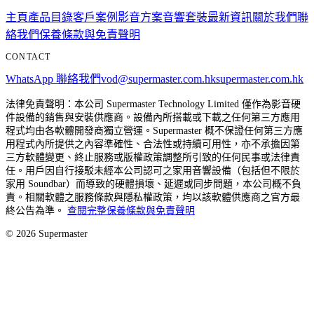
主頁
產品目錄
客戶案例
影音方案
音響套裝
最新資訊
關於我們
聯
絡我們
保養條款與免責聲明
CONTACT
WhatsApp 聯絡我們
vod@supermaster.com.hk
supermaster.com.hk
法律免責聲明：本公司 Supermaster Technology Limited 僅作為影音硬
件設備的銷售與安裝供應商。設備內所搭載或下載之任何第三方應用
程式均由各軟體開發商獨立營運。Supermaster 概不保證任何第三方應
用程式內所提供之內容準確性、合法性或持續可用性，亦不承擔因第
三方軟體變更、終止服務或版權政策調整所引致的任何民事或法律責
任。用戶因自行接駁未經本公司認可之家用音響設備（包括但不限於
家用 Soundbar）而導致的硬體損壞、延遲或同步問題，本公司概不負
責。相關軟體之服務條款與隱私權政策，均以該軟體供應商之官方最
終公告為準。
查閱完整保養條款與免責聲明
©
2026
Supermaster