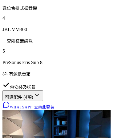
數位合拼式擴音機
4
JBL VM300
一套兩枝無線咪
5
PreSonus Eris Sub 8
8吋有源低音箱
包安裝及送貨
可選配件 (
4
項)
WHATSAPP 查詢此套裝