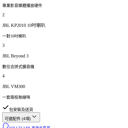
專業影音媒體播放硬件
2
JBL KP2010 10吋喇叭
一對10吋喇叭
3
JBL Beyond 3
數位合拼式擴音機
4
JBL VM300
一套兩枝無線咪
包安裝及送貨
可選配件 (
4
項)