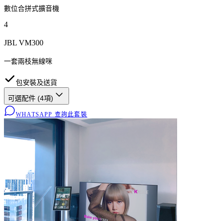
數位合拼式擴音機
4
JBL VM300
一套兩枝無線咪
包安裝及送貨
可選配件 (
4
項)
WHATSAPP 查詢此套裝