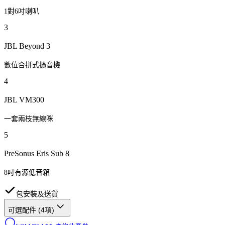
1對6吋喇叭
3
JBL Beyond 3
數位合拼式擴音機
4
JBL VM300
一套兩枝無線咪
5
PreSonus Eris Sub 8
8吋有源低音箱
包安裝及送貨
可選配件 (
4
項)