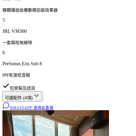
媒體播放設備數碼前級效果器
5
JBL VM300
一套兩枝無線咪
6
PreSonus Eris Sub 8
8吋有源低音箱
包安裝及送貨
可選配件 (
4
項)
WHATSAPP 查詢此套裝