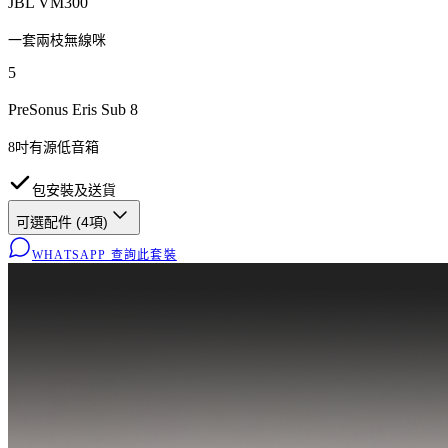
JBL VM300
一套兩枝無線咪
5
PreSonus Eris Sub 8
8吋有源低音箱
包安裝及送貨
可選配件 (
4
項)
WHATSAPP 查詢此套裝