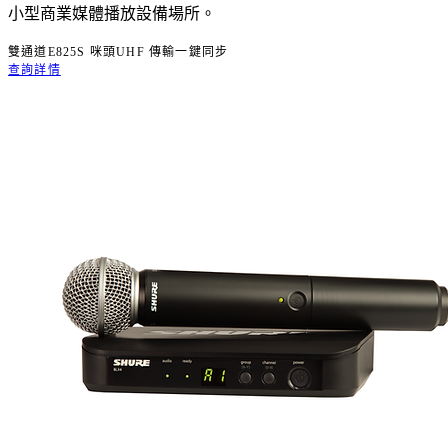
小型商業媒體播放設備場所。
雙通道
E825S 咪頭
UHF 傳輸
一鍵同步
查詢詳情